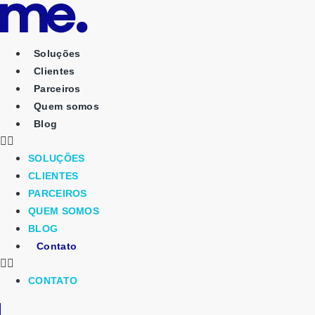
Ir
para
o
Soluções
conteúdo
Clientes
Parceiros
Quem somos
Blog
SOLUÇÕES
CLIENTES
PARCEIROS
QUEM SOMOS
BLOG
Contato
CONTATO