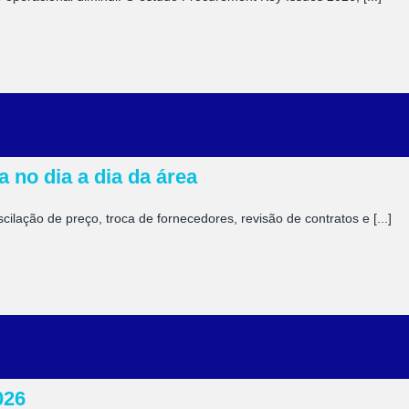
 no dia a dia da área
ilação de preço, troca de fornecedores, revisão de contratos e [...]
026