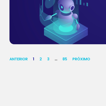
ANTERIOR
1
2
3
…
85
PRÓXIMO