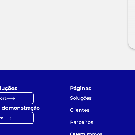
luções
Páginas
Soluções
ora
 demonstração
Clientes
ra
Parceiros
Quem somos