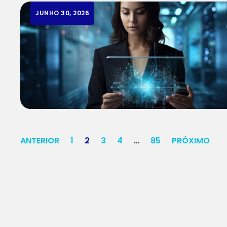
JUNHO 30, 2026
ANTERIOR
1
2
3
4
…
85
PRÓXIMO