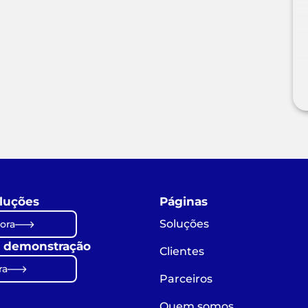
luções
Páginas
Soluções
ora
 demonstração
Clientes
ra
Parceiros
Quem somos