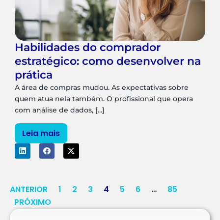
Habilidades do comprador
estratégico: como desenvolver na
prática
A área de compras mudou. As expectativas sobre
quem atua nela também. O profissional que opera
com análise de dados, [...]
Leia mais
ANTERIOR
1
2
3
4
5
6
…
85
PRÓXIMO