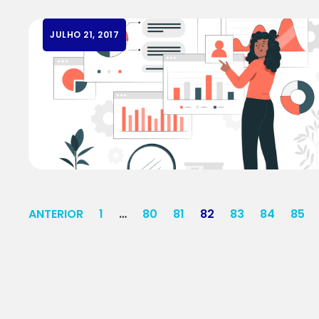
JULHO 21, 2017
ANTERIOR
1
…
80
81
82
83
84
85