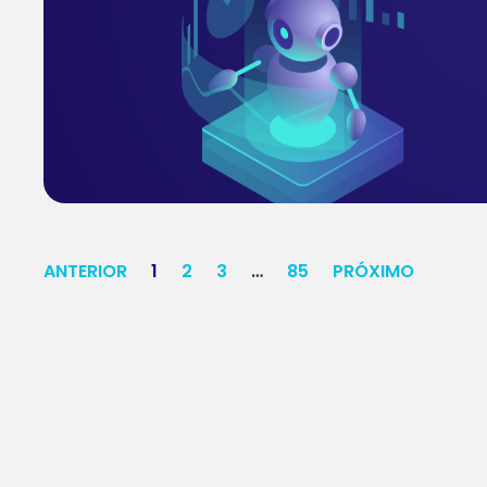
ANTERIOR
1
2
3
…
85
PRÓXIMO