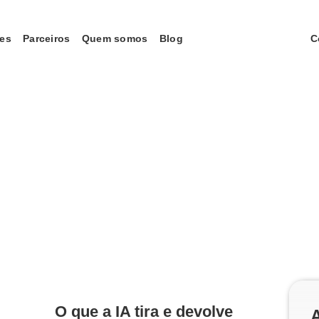
tes
Parceiros
Quem somos
Blog
C
O que a IA tira e devolve