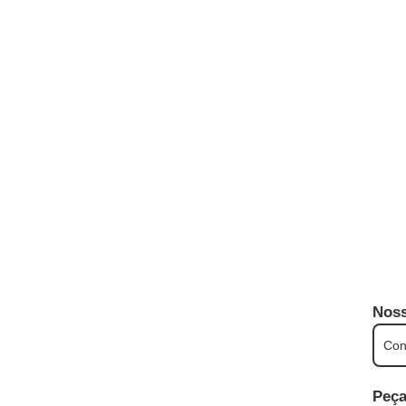
Noss
Con
Peça