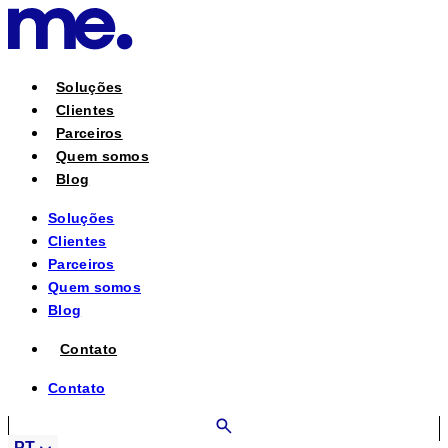
Ir
para
o
conteúdo
Soluções
Clientes
Parceiros
Quem somos
Blog
Soluções
Clientes
Parceiros
Quem somos
Blog
Contato
Contato
PT