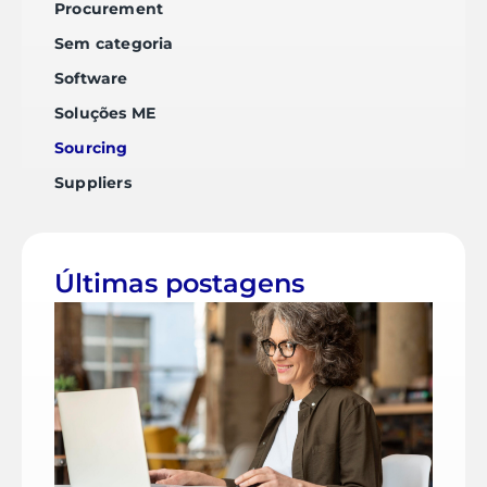
Procurement
Sem categoria
Software
Soluções ME
Sourcing
Suppliers
Últimas postagens
O q
tira
dev
par
rot
pro
de 