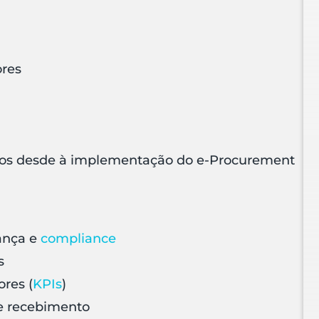
ores
cados desde à implementação do e-Procurement
ança e
compliance
s
res (
KPIs
)
 e recebimento