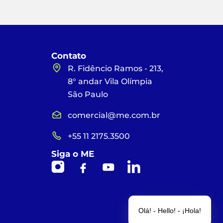
Contato
R. Fidêncio Ramos - 213,
8° andar Vila Olímpia
São Paulo
comercial@me.com.br
+55 11 2175.3500
Siga o ME
Olá! - Hello! - ¡Hola!