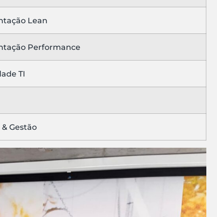
ntação Lean
ntação Performance
dade TI
 & Gestão