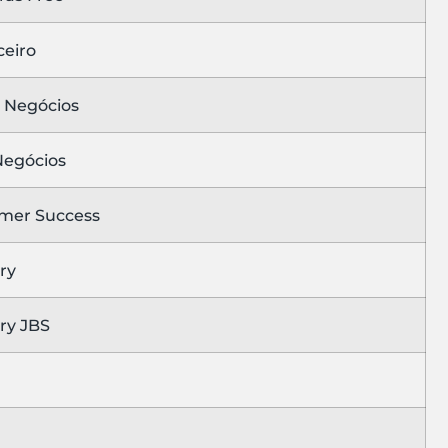
ceiro
 Negócios
egócios
mer Success
ry
ry JBS